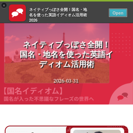
×
ネイティブっぽさ全開！国名・地
JA
ログイン
Open
名を使った英語イディオム活用術
2026
コ
EnglishCentral
ン
テ
ネイティブっぽさ全開！
ン
国名・地名を使った英語イ
ツ
へ
ディオム活用術
ス
キ
ッ
2026-03-31
プ