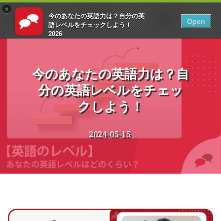
×
今のあなたの英語力は？自分の英
JA
ログイン
Open
語レベルをチェックしよう！
2026
コ
EnglishCentral
ン
テ
今のあなたの英語力は？自
ン
分の英語レベルをチェッ
ツ
へ
クしよう！
ス
キ
ッ
2024-05-15
プ