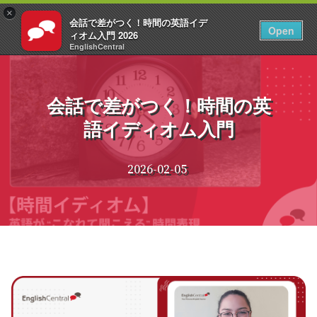
×
会話で差がつく！時間の英語イデ
JA
ログイン
Open
ィオム入門 2026
EnglishCentral
コ
ン
テ
会話で差がつく！時間の英
ン
語イディオム入門
ツ
へ
ス
2026-02-05
キ
ッ
プ