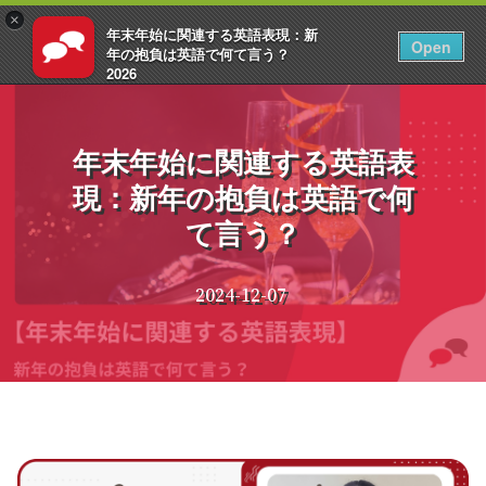
×
年末年始に関連する英語表現：新
JA
ログイン
Open
年の抱負は英語で何て言う？
2026
コ
EnglishCentral
ン
テ
年末年始に関連する英語表
ン
現：新年の抱負は英語で何
ツ
へ
て言う？
ス
キ
ッ
2024-12-07
プ