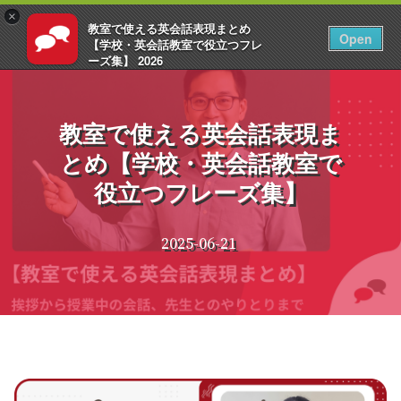
×
教室で使える英会話表現まとめ
JA
ログイン
Open
【学校・英会話教室で役立つフレ
ーズ集】 2026
コ
EnglishCentral
ン
テ
教室で使える英会話表現ま
ン
とめ【学校・英会話教室で
ツ
へ
役立つフレーズ集】
ス
キ
ッ
2025-06-21
プ