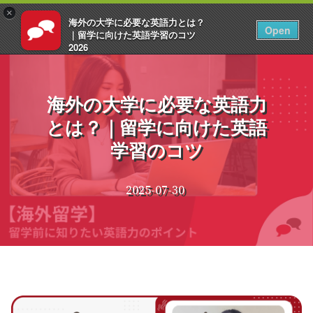
×
海外の大学に必要な英語力とは？
JA
ログイン
Open
｜留学に向けた英語学習のコツ
2026
コ
EnglishCentral
ン
テ
海外の大学に必要な英語力
ン
とは？｜留学に向けた英語
ツ
へ
学習のコツ
ス
キ
ッ
2025-07-30
プ