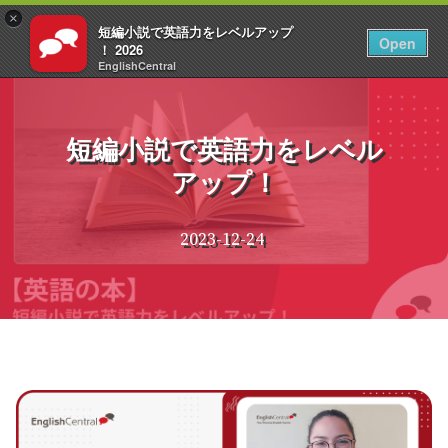
×
短編小説で英語力をレベルアップ
JA
ログイン
Open
！ 2026
EnglishCentral
コ
ン
テ
短編小説で英語力をレベル
ン
アップ！
ツ
へ
ス
2023-12-24
キ
ッ
プ