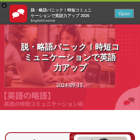
×
脱・略語パニック！時短コミュニ
JA
ログイン
Open
ケーションで英語力アップ 2026
EnglishCentral
コ
ン
テ
脱・略語パニック！時短コ
ン
ミュニケーションで英語
ツ
へ
力アップ
ス
キ
ッ
2024-09-13
プ