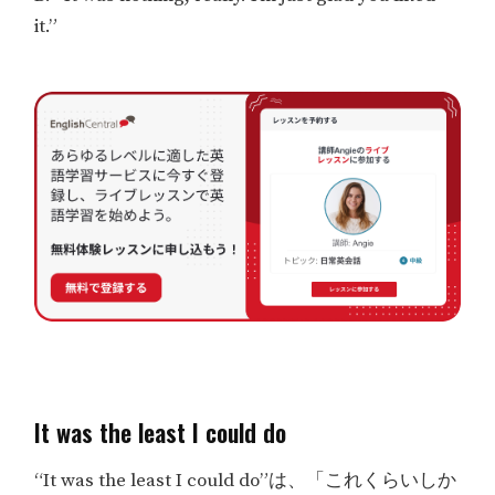
it.”
It was the least I could do
“It was the least I could do”は、「これくらいしか