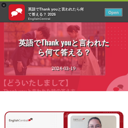
×
英語でThank youと言われたら何
JA
ログイン
Open
て答える？ 2026
EnglishCentral
コ
ン
テ
英語でThank youと言われた
ン
ら何て答える？
ツ
へ
ス
2024-03-19
キ
ッ
プ