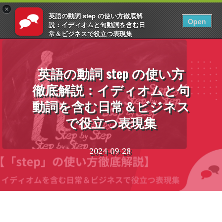
×
英語の動詞 step の使い方徹底解
JA
ログイン
Open
説：イディオムと句動詞を含む日
常＆ビジネスで役立つ表現集
コ
2026
ン
EnglishCentral
テ
英語の動詞 step の使い方
ン
徹底解説：イディオムと句
ツ
へ
動詞を含む日常＆ビジネス
ス
で役立つ表現集
キ
ッ
プ
2024-09-28