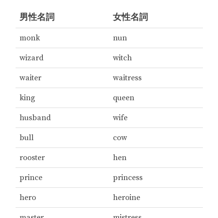
男性名詞
女性名詞
monk
nun
wizard
witch
waiter
waitress
king
queen
husband
wife
bull
cow
rooster
hen
prince
princess
hero
heroine
master
mistress