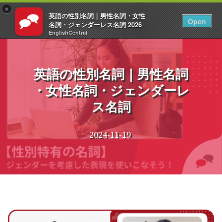
×
英語の性別名詞｜男性名詞・女性
JA
ログイン
Open
名詞・ジェンダーレス名詞 2026
EnglishCentral
コ
ン
テ
英語の性別名詞｜男性名詞
ン
・女性名詞・ジェンダーレ
ツ
へ
ス名詞
ス
キ
ッ
2024-11-19
プ