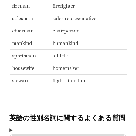
fireman
firefighter
salesman
sales representative
chairman
chairperson
mankind
humankind
sportsman
athlete
housewife
homemaker
steward
flight attendant
英語の性別名詞に関するよくある質問