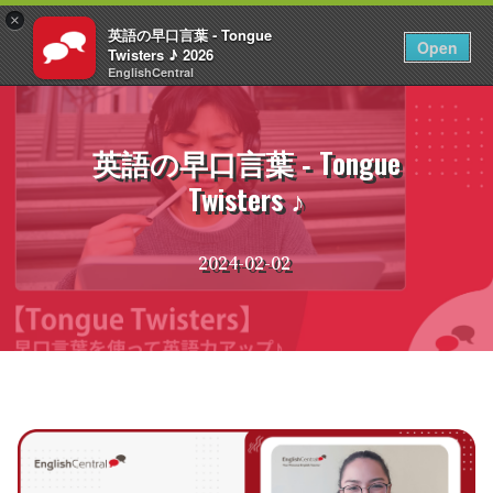
×
英語の早口言葉 ‐ Tongue
JA
ログイン
Open
Twisters ♪ 2026
EnglishCentral
コ
ン
テ
英語の早口言葉 ‐ Tongue
ン
Twisters ♪
ツ
へ
ス
2024-02-02
キ
ッ
プ