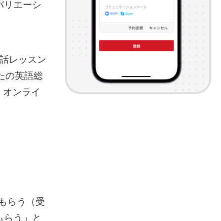
バリエーシ
会話レッスン
なたの英語総
、オンライ
をもらう（受
もらう」と