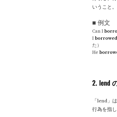
いうこと。
■ 例文
Can I
borr
I
borrowe
た）
He
borrow
2. le
「lend
行為を指し