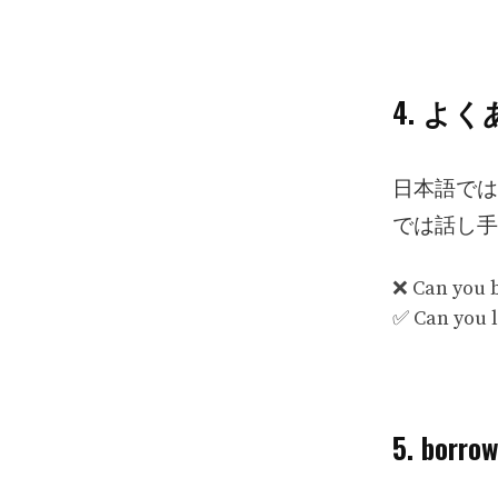
4. よ
日本語では
では話し手
❌ Can you
✅ Can you
5. bo