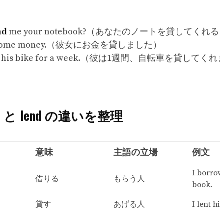
nd
me your notebook?（あなたのノートを貸してくれ
 some money.（彼女にお金を貸しました）
 his bike for a week.（彼は1週間、自転車を貸して
row と lend の違いを整理
意味
主語の立場
例文
I borro
借りる
もらう人
book.
貸す
あげる人
I lent 