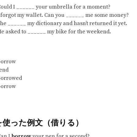
ould I ______ your umbrella for a moment?
 forgot my wallet. Can you ______ me some money?
he ______ my dictionary and hasn’t returned it yet.
e asked to ______ my bike for the weekend.
borrow
lend
borrowed
borrow
ow を使った例文（借りる）
an I
borrow
your pen for a second?