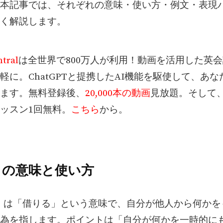
本記事では、それぞれの意味・使い方・例文・表現
く解説します。
tral
は全世界で800万人が利用！動画を活用した英
軽に。ChatGPTと提携したAI機能を駆使して、あ
ます。無料登録後、
20,000本の動画
見放題。そして
ッスン1回無料。
こちら
から。
rrow の意味と使い方
ow」は「借りる」という意味で、自分が他人から何か
為を指します。ポイントは「自分が何かを一時的に