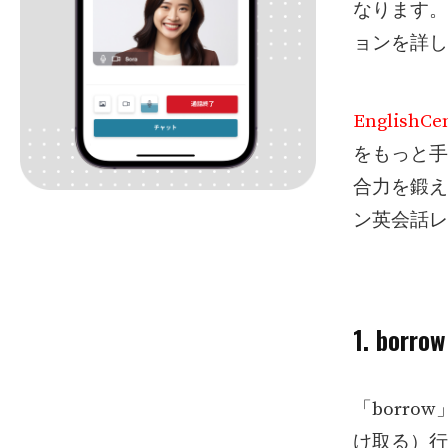
なります。
ョンを詳し
EnglishCen
をもっと手
合力を鍛え
ン英会話レ
1. bo
「borr
け取る）行