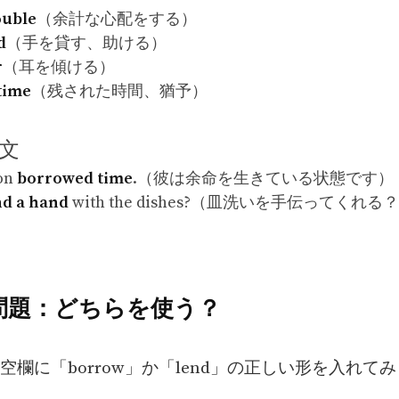
ouble
（余計な心配をする）
d
（手を貸す、助ける）
r
（耳を傾ける）
time
（残された時間、猶予）
例文
 on
borrowed time
.（彼は余命を生きている状態です）
nd a hand
with the dishes?（皿洗いを手伝ってくれる
習問題：どちらを使う？
空欄に「borrow」か「lend」の正しい形を入れて