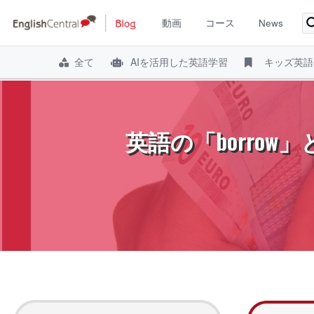
動画
コース
News
全て
AIを活用した英語学習
キッズ英語
コ
ン
テ
英語の「borro
ン
ツ
へ
ス
キ
ッ
プ