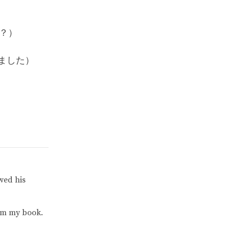
る？）
くれました）
wed his
him my book.