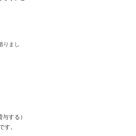
本を借りまし
）
貸与する）
動です。