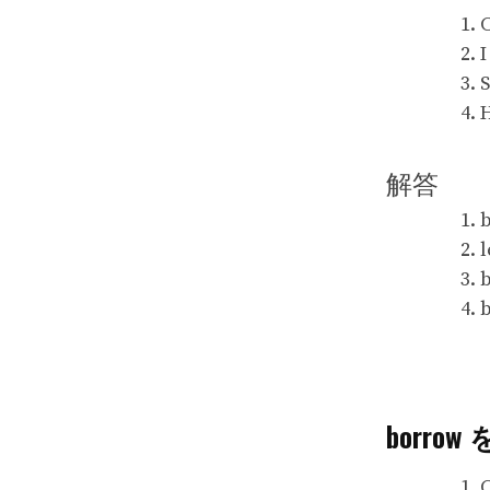
C
I
S
H
解答
borr
C