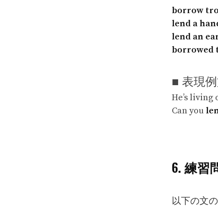
borrow tr
lend a han
lend an ea
borrowed 
■ 表現
He’s living
Can you
le
6. 練
以下の文の