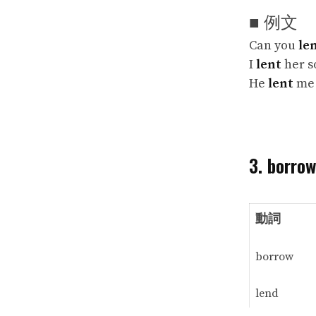
■ 例文
Can you
le
I
lent
her
He
lent
me
3. bor
動詞
borrow
lend