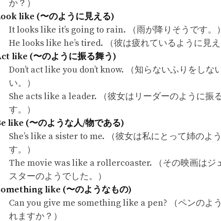
か？）
Look like (〜のように見える)
It looks like it’s going to rain. （雨が降りそうです。
He looks like he’s tired. （彼は疲れているよう
Act like (〜のように振る舞う)
Don’t act like you don’t know. （知らないふりを
い。）
She acts like a leader. （彼女はリーダーのように
す。）
Be like (〜のような人/物である)
She’s like a sister to me. （彼女は私にとって姉
す。）
The movie was like a rollercoaster. （その映
スターのようでした。）
Something like (〜のようなもの)
Can you give me something like a pen? （ペ
れますか？）