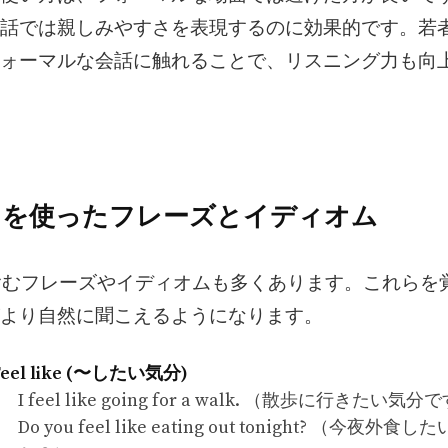
話では親しみやすさを表現するのに効果的です。若
ォーマルな会話に触れることで、リスニング力も向
Like” を使ったフレーズとイディオム
” を含むフレーズやイディオムも多くあります。これら
より自然に聞こえるようになります。
Feel like (〜したい気分)
I feel like going for a walk. （散歩に行きたい気
Do you feel like eating out tonight? （今夜外