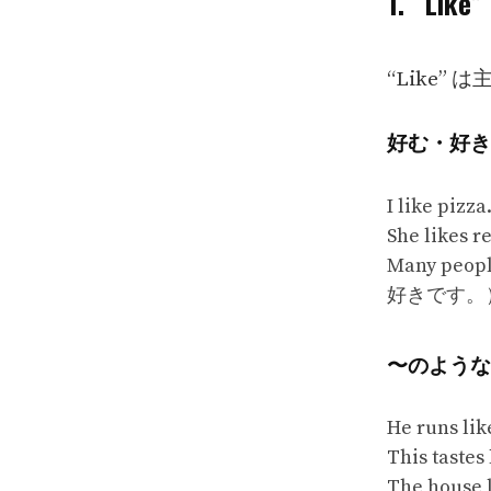
1. “L
“Like”
好む・好き
I like 
She lik
Many peo
好きです。
〜のような
He runs
This ta
The hous