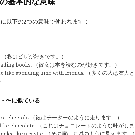
ike” の基本的な意味
 は主に以下の2つの意味で使われます：
pizza. （私はピザが好きです。）
es reading books. （彼女は本を読むのが好きです。）
ple like spending time with friends. （多くの人
）
・〜に似ている
 like a cheetah. （彼はチーターのように走ります。）
stes like chocolate. （これはチョコレートのような味が
e looks like a castle. （その家はお城のように見えます。