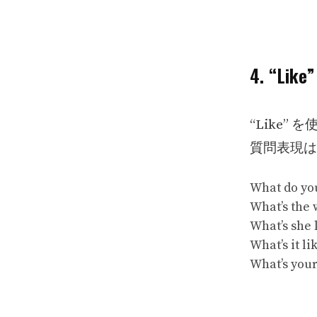
4. “L
“Like
質問表現は
What do 
What’s t
What’s 
What’s i
What’s 