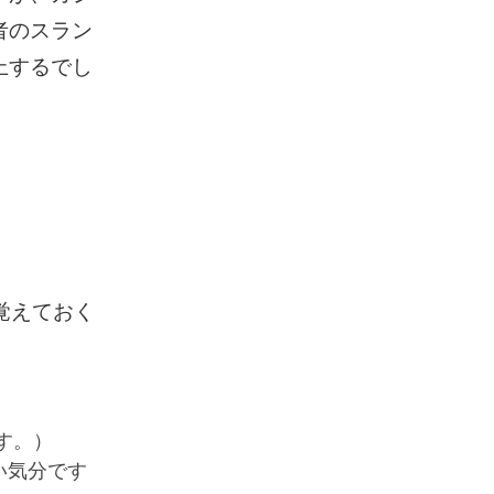
者のスラン
上するでし
を覚えておく
分です。）
食したい気分です