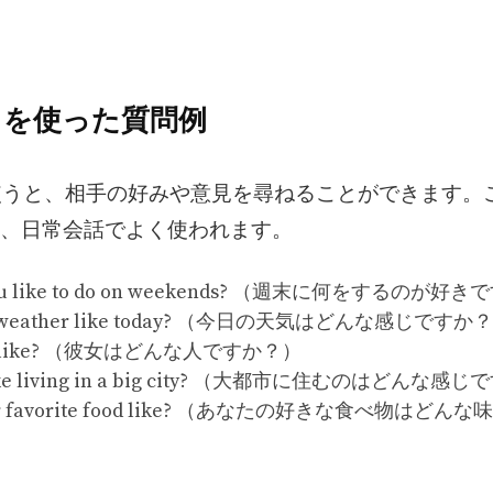
ike” を使った質問例
” を使うと、相手の好みや意見を尋ねることができます
、日常会話でよく使われます。
you like to do on weekends? （週末に何をするのが好
he weather like today? （今日の天気はどんな感じですか
she like? （彼女はどんな人ですか？）
t like living in a big city? （大都市に住むのはどんな
your favorite food like? （あなたの好きな食べ物はど