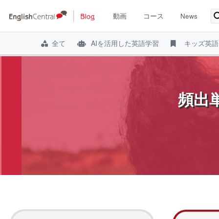
動画
コース
News
全て
AIを活用した英語学習
キッズ英語
コ
ン
テ
頻出単
ン
ツ
へ
ス
キ
ッ
プ