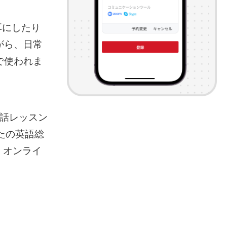
耳にしたり
がら、日常
で使われま
会話レッスン
なたの英語総
、オンライ