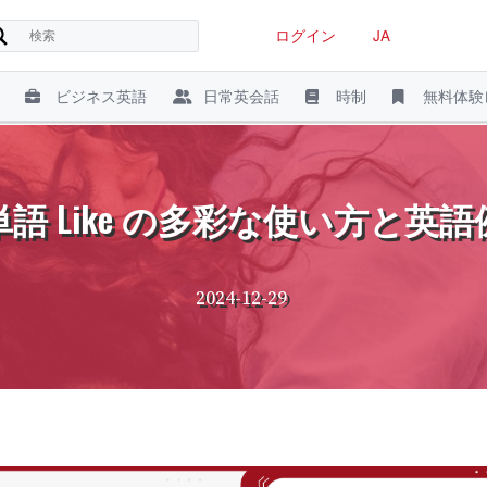
ログイン
JA
ビジネス英語
日常英会話
時制
無料体験
語 Like の多彩な使い方と英
2024-12-29