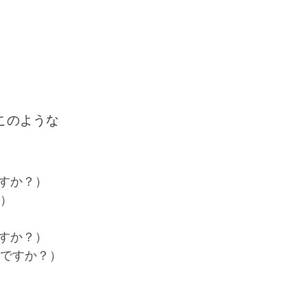
。このような
きですか？）
？）
感じですか？）
んな味ですか？）