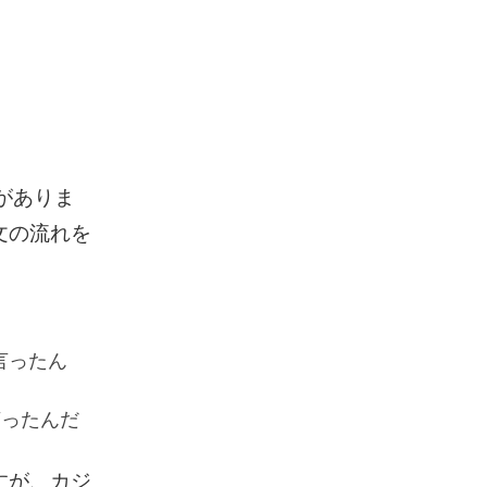
とがありま
は文の流れを
って言ったん
って言ったんだ
すが、カジ