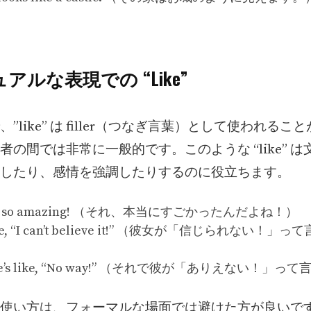
ュアルな表現での “Like”
”like” は filler（つなぎ言葉）として使われるこ
者の間では非常に一般的です。このような “like” 
したり、感情を強調したりするのに役立ちます。
 like, so amazing! （それ、本当にすごかったんだよね！）
like, “I can’t believe it!” （彼女が「信じられない！」
n he’s like, “No way!” （それで彼が「ありえない！」
使い方は、フォーマルな場面では避けた方が良いで