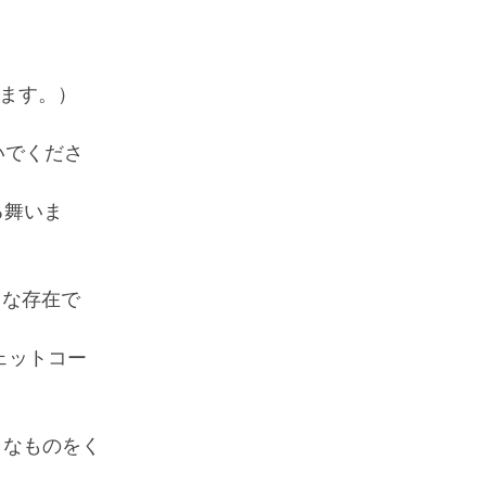
）
に見えます。）
しないでくださ
振る舞いま
のような存在で
画はジェットコー
ンのようなものをく