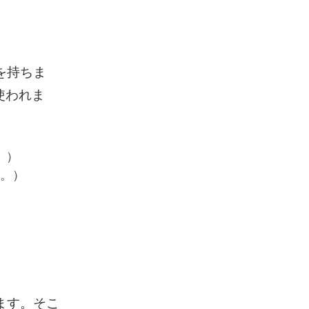
を持ちま
使われま
う。）
う。）
ります。そこ