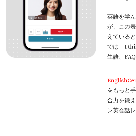
英語を学ん
が、この表
えていると
では「I 
生語、FA
EnglishCen
をもっと手
合力を鍛え
ン英会話レ