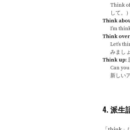
Think 
して。
Think abou
I’m th
Think over
Let’s 
みまし
Think up:
Can yo
新しい
4. 派
「thin