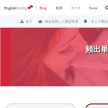
動画
コース
News
全て
AIを活用した英語学習
キッズ英語
コ
ン
テ
頻出単
ン
ツ
へ
ス
キ
ッ
プ