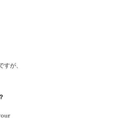
いですが、
？
our