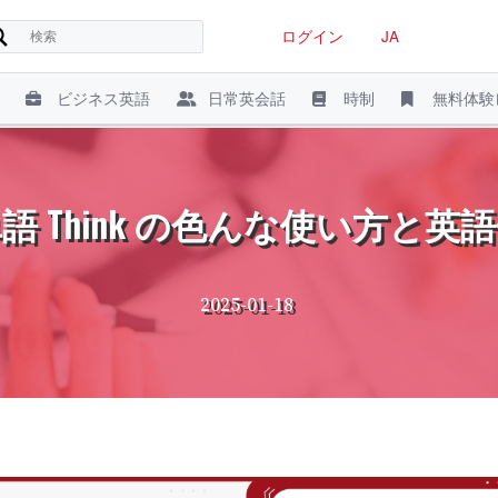
ログイン
JA
ビジネス英語
日常英会話
時制
無料体験
語 Think の色んな使い方と英
2025-01-18