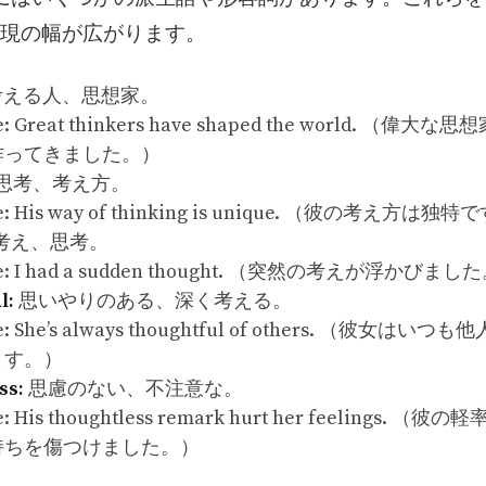
現の幅が広がります。
える人、思想家。
e: Great thinkers have shaped the world. （偉
作ってきました。）
思考、考え方。
e: His way of thinking is unique. （彼の考え方は独
考え、思考。
le: I had a sudden thought. （突然の考えが浮かびまし
l:
思いやりのある、深く考える。
e: She’s always thoughtful of others. （彼女はい
ます。）
ss:
思慮のない、不注意な。
e: His thoughtless remark hurt her feelings. 
持ちを傷つけました。）