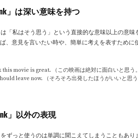
 think」は深い意味を持つ
ink」は「私はそう思う」という直接的な意味以上の意味
ば、意見を言いたい時や、簡単に考えを表すために
ink this movie is great. （この映画は絶対に面白いと思
 we should leave now. （そろそろ出発したほうがいいと思
 think」以外の表現
ink」をずっと使うのは単調に聞こえてしまうこともあ