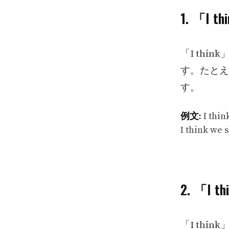
1. 「I
「I th
す。たとえ
す。
例文:
I th
I think
2. 「I
「I th