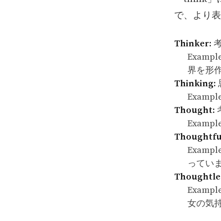
で、より表
Thinker:
考
Exampl
界を形
Thinking:
Exampl
Thought:
Examp
Thoughtfu
Exampl
ってい
Thoughtle
Exampl
女の気