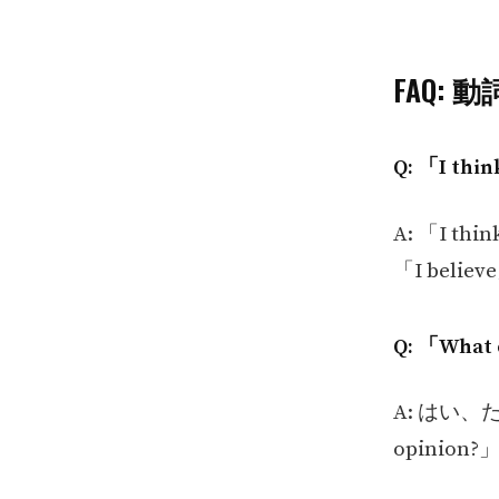
FAQ: 
Q: 「I t
A: 「I
「I bel
Q: 「Wh
A: はい、たと
opinio