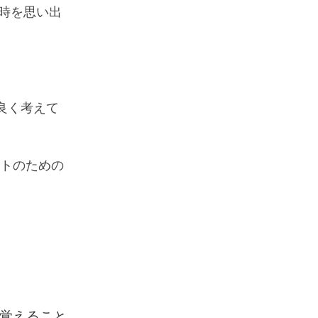
せだった時を思い出
する前に良く考えて
ロジェクトのための
を覚えること