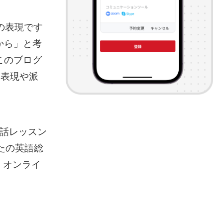
本の表現です
から」と考
このブログ
な表現や派
会話レッスン
なたの英語総
、オンライ