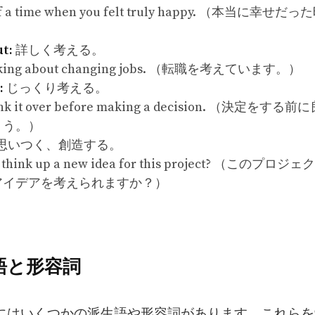
of a time when you felt truly happy. （本当に幸
）
t:
詳しく考える。
inking about changing jobs. （転職を考えています。）
:
じっくり考える。
think it over before making a decision. （決定を
ょう。）
思いつく、創造する。
u think up a new idea for this project? （このプ
アイデアを考えられますか？）
生語と形容詞
k」にはいくつかの派生語や形容詞があります。これら