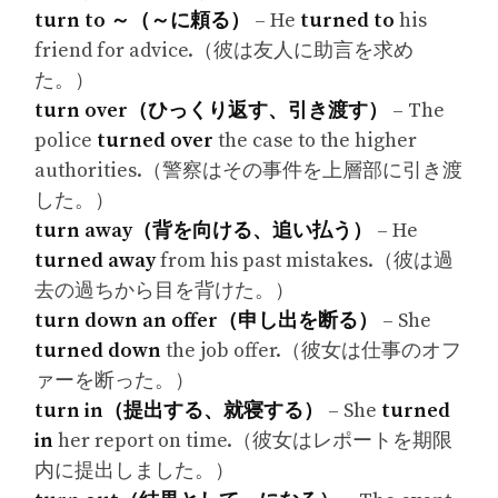
turn to ～（～に頼る）
– He
turned to
his
friend for advice.（彼は友人に助言を求め
た。）
turn over（ひっくり返す、引き渡す）
– The
police
turned over
the case to the higher
authorities.（警察はその事件を上層部に引き渡
した。）
turn away（背を向ける、追い払う）
– He
turned away
from his past mistakes.（彼は過
去の過ちから目を背けた。）
turn down an offer（申し出を断る）
– She
turned down
the job offer.（彼女は仕事のオフ
ァーを断った。）
turn in（提出する、就寝する）
– She
turned
in
her report on time.（彼女はレポートを期限
内に提出しました。）