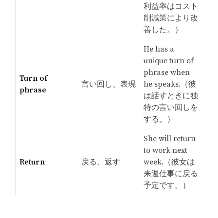
利益率はコスト
削減策により改
善した。）
He has a
unique turn of
phrase when
Turn of
言い回し、表現
he speaks.（彼
phrase
は話すときに独
特の言い回しを
する。）
She will return
to work next
Return
戻る、返す
week.（彼女は
来週仕事に戻る
予定です。）