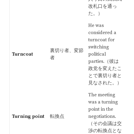
改札口を通っ
た。）
He was
considered a
turncoat for
switching
裏切り者、変節
Turncoat
political
者
parties.（彼は
政党を変えたこ
とで裏切り者と
見なされた。）
The meeting
was a turning
point in the
Turning point
転換点
negotiations.
（その会議は交
渉の転換点とな