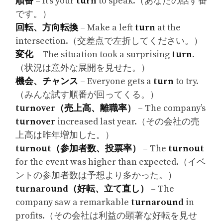
順番
– It’s your
turn
to speak.（あなたの話す番
です。）
回転、方向転換
– Make a left
turn
at the
intersection.（交差点で左折してください。）
変化
– The situation took a surprising
turn
.
（状況は意外な展開を見せた。）
機会、チャンス
– Everyone gets a
turn
to try.
（みんな試す順番が回ってくる。）
turnover（売上高、離職率）
– The company’s
turnover
increased last year.（その会社の売
上高は昨年増加した。）
turnout（参加者数、投票率）
– The
turnout
for the event was higher than expected.（イベ
ントの参加者数は予想より多かった。）
turnaround（好転、立て直し）
– The
company saw a remarkable
turnaround
in
profits.（その会社は利益の顕著な好転を見せ