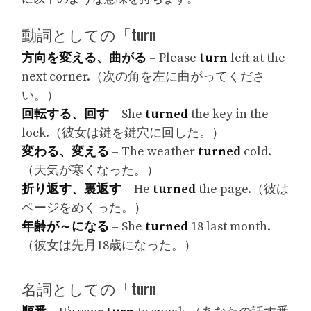
動詞としての「turn」
方向を変える、曲がる
– Please
turn
left at the
next corner.（次の角を左に曲がってくださ
い。）
回転する、回す
– She
turned
the key in the
lock.（彼女は鍵を鍵穴に回した。）
変わる、変える
– The weather
turned
cold.
（天気が寒くなった。）
折り返す、裏返す
– He
turned
the page.（彼は
ページをめくった。）
年齢が～になる
– She
turned
18 last month.
（彼女は先月18歳になった。）
名詞としての「turn」