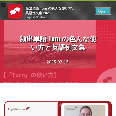
×
頻出単語 Turn の色んな使い方と
JA
ログイン
Open
英語例文集 2026
EnglishCentral
コ
ン
テ
頻出単語 Turn の色んな使
ン
い方と英語例文集
ツ
へ
ス
2025-02-15
キ
ッ
プ