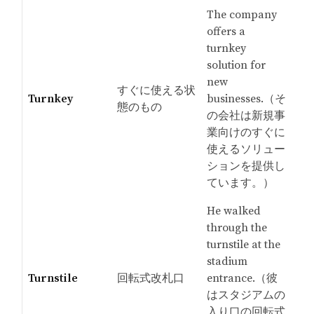
The company
offers a
turnkey
solution for
new
すぐに使える状
Turnkey
businesses.（そ
態のもの
の会社は新規事
業向けのすぐに
使えるソリュー
ションを提供し
ています。）
He walked
through the
turnstile at the
stadium
Turnstile
回転式改札口
entrance.（彼
はスタジアムの
入り口の回転式