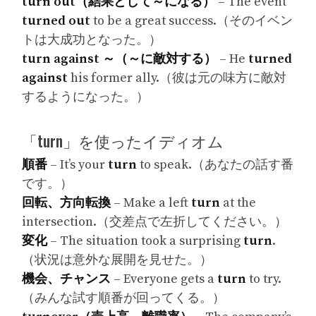
turn out（結果として～になる）
– The event
turned out
to be a great success.（そのイベン
トは大成功となった。）
turn against ～（～に敵対する）
– He
turned
against
his former ally.（彼は元の味方に敵対
するようになった。）
「turn」を使ったイディオム
順番
– It’s your
turn
to speak.（あなたの話す番
です。）
回転、方向転換
– Make a left
turn
at the
intersection.（交差点で左折してください。）
変化
– The situation took a surprising
turn
.
（状況は意外な展開を見せた。）
機会、チャンス
– Everyone gets a
turn
to try.
（みんな試す順番が回ってくる。）