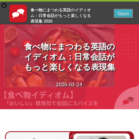
×
食べ物にまつわる英語のイディオ
JA
ログイン
Open
ム：日常会話がもっと楽しくなる
表現集 2026
コ
EnglishCentral
ン
テ
食べ物にまつわる英語の
ン
イディオム：日常会話が
ツ
へ
もっと楽しくなる表現集
ス
キ
ッ
2026-03-24
プ