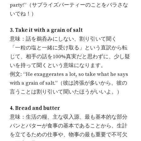
party!”（サプライズパーティーのことをバラさな
いでね！）
3. Take it with a grain of salt
意味：話を鵜呑みにしない、割り引いて聞く
「一粒の塩と一緒に受け取る」という直訳から転
じて、相手の話を100%真実だと思わずに、少し疑
いを持って聞くという意味になります。
例文: “He exaggerates a lot, so take what he says
with a grain of salt.”（彼は誇張が多いから、彼の
言うことは割り引いて聞いたほうがいいよ。）
4. Bread and butter
意味：生活の糧、主な収入源、最も基本的な部分
パンとバターが食事の基本であることから、生計
を立てるための仕事や、物事の最も重要で不可欠