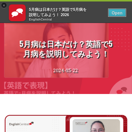
×
5月病は日本だけ？英語で5月病を
JA
ログイン
Open
説明してみよう！ 2026
EnglishCentral
コ
ン
テ
5月病は日本だけ？英語で5
ン
月病を説明してみよう！
ツ
へ
ス
2024-05-22
キ
ッ
プ