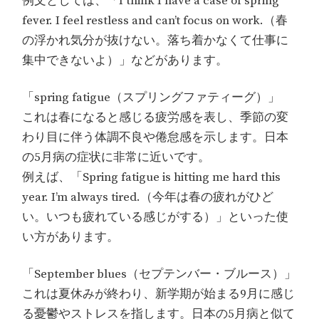
例文としては、「I think I have a case of spring
fever. I feel restless and can’t focus on work.（春
の浮かれ気分が抜けない。落ち着かなくて仕事に
集中できないよ）」などがあります。
「spring fatigue（スプリングファティーグ）」
これは春になると感じる疲労感を表し、季節の変
わり目に伴う体調不良や倦怠感を示します。日本
の5月病の症状に非常に近いです。
例えば、「Spring fatigue is hitting me hard this
year. I’m always tired.（今年は春の疲れがひど
い。いつも疲れている感じがする）」といった使
い方があります。
「September blues（セプテンバー・ブルース）」
これは夏休みが終わり、新学期が始まる9月に感じ
る憂鬱やストレスを指します。日本の5月病と似て