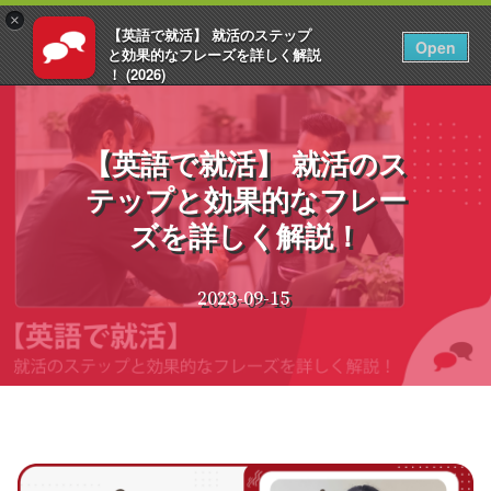
×
【英語で就活】 就活のステップ
JA
ログイン
Open
と効果的なフレーズを詳しく解説
！ (2026)
コ
EnglishCentral
ン
テ
【英語で就活】 就活のス
ン
テップと効果的なフレー
ツ
へ
ズを詳しく解説！
ス
キ
ッ
2023-09-15
プ