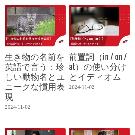
生き物の名前を
前置詞（in / on /
英語で言う：珍
at）の使い分け
しい動物名とユ
とイディオム
ニークな慣用表
2024-11-02
現
2024-11-02