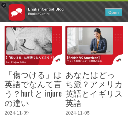
×
EnglishCentral Blog
JA
ログイン
Open
EnglishCentral
コ
ン
テ
ン
ツ
へ
ス
キ
「傷つける」は
あなたはどっ
ッ
プ
英語でなんて言
ち派？アメリカ
う？hurt と injure
英語とイギリス
の違い
英語
2024-11-09
2024-11-05