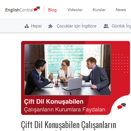
Videolar
Kurslar
News
İçeriğe
atla
Hepsi
Çocuklar için İngilizce
Günlük İng
Çift Dil Konuşabilen Çalışanların