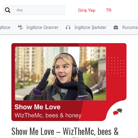
Giriş Yap
TR
ilizce
İngilizce Gramer
İngilizce Şarkılar
Kurumsa
Show Me Love – WizTheMc, bees &