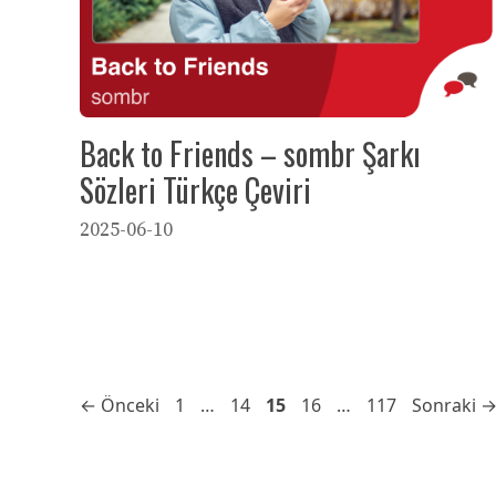
Back to Friends – sombr Şarkı
Sözleri Türkçe Çeviri
2025-06-10
Sayfa
Sayfa
Sayfa
Sayfa
Sayfa
←
Önceki
1
…
14
15
16
…
117
Sonraki