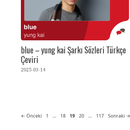
blue – yung kai Şarkı Sözleri Türkçe
Çeviri
2025-03-14
Sayfa
Sayfa
Sayfa
Sayfa
Sayfa
←
Önceki
1
…
18
19
20
…
117
Sonraki