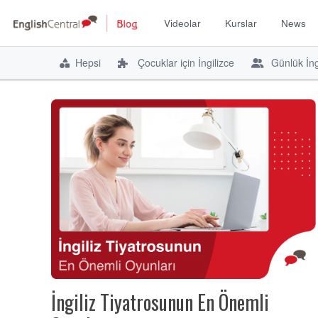
Videolar
Kurslar
News
İçeriğe
atla
Hepsi
Çocuklar için İngilizce
Günlük İng
İngiliz Tiyatrosunun En Önemli