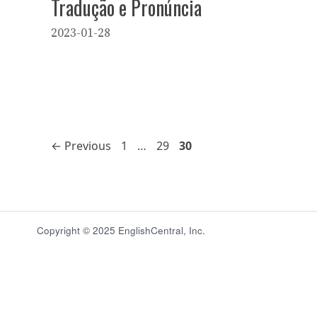
Tradução e Pronúncia
2023-01-28
Page
Page
Page
←
Previous
1
…
29
30
Copyright © 2025 EnglishCentral, Inc.