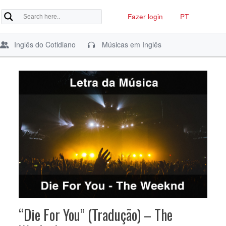
Fazer login
PT
Inglês do Cotidiano
Músicas em Inglês
“Die For You” (Tradução) – The