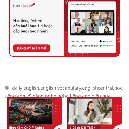
Thẻ
daily english
,
english vocabulary
,
englishcentral
,
học
tiếng anh
,
kỹ năng nghe
,
nghe tiếng anh hiệu quả