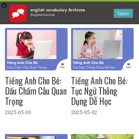
×
english vocabulary Archives
VI
Đăng nhập
Open
EnglishCentral
Chuyển
đến
nội
dung
Tiếng Anh Cho Bé:
Tiếng Anh Cho Bé:
Dấu Chấm Câu Quan
Tục Ngữ Thông
Trọng
Dụng Dễ Học
2025-05-03
2025-05-02