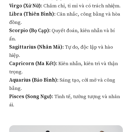
Virgo (Xử Nữ):
Chăm chỉ, tỉ mỉ và có trách nhiệm.
Libra (Thiên Bình):
Cân nhắc, công bằng và hòa
đồng.
Scorpio (Bọ Cạp):
Quyết đoán, kiên nhẫn và bí
ẩn.
Sagittarius (Nhân Mã):
Tự do, độc lập và hào
hiệp.
Capricorn (Ma Kết):
Kiên nhẫn, kiên trì và thận
trọng.
Aquarius (Bảo Bình):
Sáng tạo, cởi mở và công
bằng.
Pisces (Song Ngư):
Tình tế, tưởng tượng và nhân
ái.