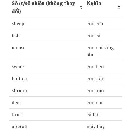
Số ít/số nhiều (không thay
Nghĩa
đổi)
sheep
con cừu
fish
con cá
moose
con nai sừng
tấm
swine
con heo
buffalo
con trâu
shrimp
con tôm
deer
con nai
trout
cá hồi
aircraft
máy bay