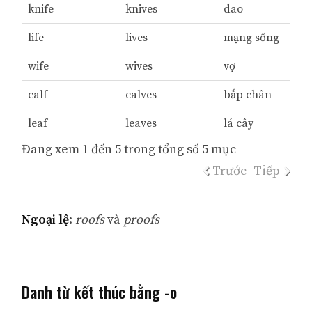
knife
knives
dao
life
lives
mạng sống
wife
wives
vợ
calf
calves
bắp chân
leaf
leaves
lá cây
Đang xem 1 đến 5 trong tổng số 5 mục
Trước
Tiếp
Ngoại lệ
:
roofs
và
proofs
Danh từ kết thúc bằng -o