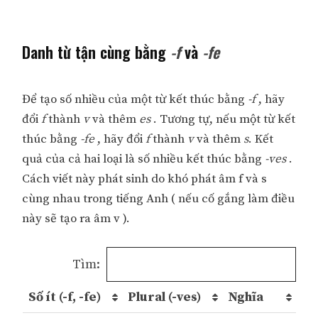
Danh từ tận cùng bằng
-f
và
-fe
Để tạo số nhiều của một từ kết thúc bằng
-f
, hãy
đổi
f
thành
v
và thêm
es
. Tương tự, nếu một từ kết
thúc bằng
-fe
, hãy đổi
f
thành
v
và thêm
s
. Kết
quả của cả hai loại là số nhiều kết thúc bằng
-ves
.
Cách viết này phát sinh do khó phát âm f và s
cùng nhau trong tiếng Anh ( nếu cố gắng làm điều
này sẽ tạo ra âm v ).
Tìm:
Số ít (-f, -fe)
Plural (-ves)
Nghĩa