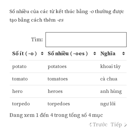
Số nhiều của các từ kết thúc bằng
-o
thường được
tạo bằng cách thêm
-es
Tìm:
Số ít ( -o )
Số nhiều ( -oes )
Nghĩa
potato
potatoes
khoai tây
tomato
tomatoes
cà chua
hero
heroes
anh hùng
torpedo
torpedoes
ngư lôi
Đang xem 1 đến 4 trong tổng số 4 mục
Trước
Tiếp