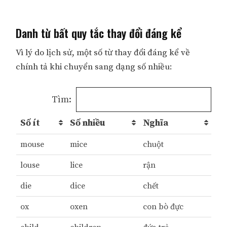
Danh từ bất quy tắc thay đổi đáng kể
Vì lý do lịch sử, một số từ thay đổi đáng kể về
chính tả khi chuyển sang dạng số nhiều:
Tìm:
Số ít
Số nhiều
Nghĩa
mouse
mice
chuột
louse
lice
rận
die
dice
chết
ox
oxen
con bò đực