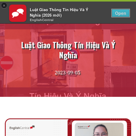
×
Luật Giao Thông Tín Hiệu Và Ý
VI
Đăng nhập
Open
Nghĩa (2026 mới)
EnglishCentral
Chuyển
đến
nội
Luật Giao Thông Tín Hiệu Và Ý
dung
Nghĩa
2023-09-05