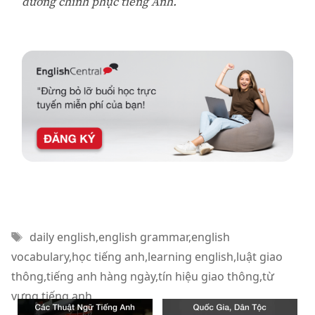
đường chinh phục tiếng Anh.
Thẻ
daily english
,
english grammar
,
english
vocabulary
,
học tiếng anh
,
learning english
,
luật giao
thông
,
tiếng anh hàng ngày
,
tín hiệu giao thông
,
từ
vựng tiếng anh