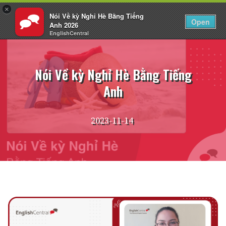
×
Nói Về kỳ Nghỉ Hè Bằng Tiếng
VI
Đăng nhập
Open
Anh 2026
EnglishCentral
Chuyển
đến
nội
Nói Về kỳ Nghỉ Hè Bằng Tiếng
dung
Anh
2023-11-14