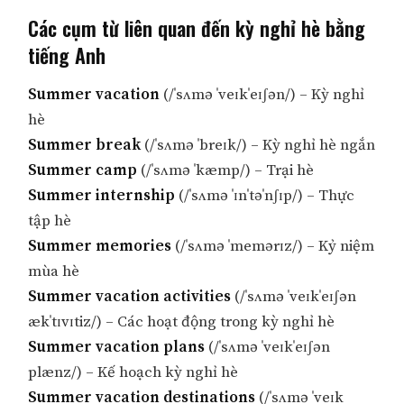
Các cụm từ liên quan đến kỳ nghỉ hè bằng
tiếng Anh
Summer vacation
(/ˈsʌmə ˈveɪkˈeɪʃən/) – Kỳ nghỉ
hè
Summer break
(/ˈsʌmə ˈbreɪk/) – Kỳ nghỉ hè ngắn
Summer camp
(/ˈsʌmə ˈkæmp/) – Trại hè
Summer internship
(/ˈsʌmə ˈɪnˈtəˈnʃɪp/) – Thực
tập hè
Summer memories
(/ˈsʌmə ˈmemərɪz/) – Kỷ niệm
mùa hè
Summer vacation activities
(/ˈsʌmə ˈveɪkˈeɪʃən
ækˈtɪvɪtiz/) – Các hoạt động trong kỳ nghỉ hè
Summer vacation plans
(/ˈsʌmə ˈveɪkˈeɪʃən
plænz/) – Kế hoạch kỳ nghỉ hè
Summer vacation destinations
(/ˈsʌmə ˈveɪk