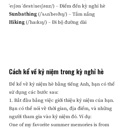
ˈeɪʃən ˈdestɪˈneɪʃənz/) – Điểm đến kỳ nghỉ hè
Sunbathing
(/ˈsʌnˈbeɪðɪŋ/) – Tắm nắng
Hiking
(/ˈhaɪkɪŋ/) – Đi bộ đường dài
Cách kể về kỷ niệm trong kỳ nghỉ hè
Để kể về kỷ niệm hè bằng tiếng Anh, bạn có thể
sử dụng các bước sau:
1. Bắt đầu bằng việc giới thiệu kỷ niệm của bạn.
Bạn có thể nói về thời gian, địa điểm, và những
người tham gia vào kỷ niệm đó. Ví dụ:
One of my favorite summer memories is from