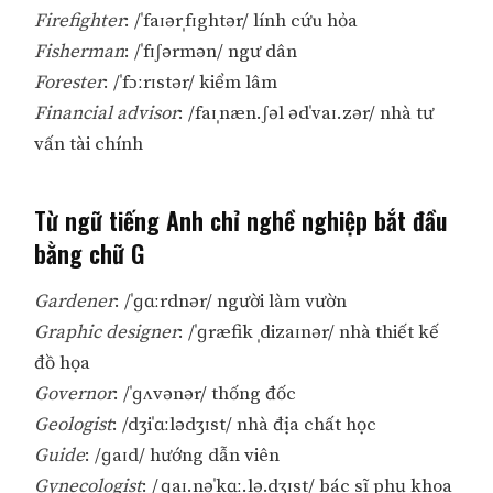
Firefighter
: /ˈfaɪərˌfɪghtər/ lính cứu hỏa
Fisherman
: /ˈfɪʃərmən/ ngư dân
Forester
: /ˈfɔːrɪstər/ kiểm lâm
Financial advisor
: /faɪˌnæn.ʃəl ədˈvaɪ.zər/ nhà tư
vấn tài chính
Từ ngữ tiếng Anh chỉ nghề nghiệp bắt đầu
bằng chữ G
Gardener
: /ˈɡɑːrdnər/ người làm vườn
Graphic designer
: /ˈɡræfik ˌdizaɪnər/ nhà thiết kế
đồ họa
Governor
: /ˈɡʌvənər/ thống đốc
Geologist
: /dʒiˈɑːlədʒɪst/ nhà địa chất học
Guide
: /ɡaɪd/ hướng dẫn viên
Gynecologist
: /ˌɡaɪ.nəˈkɑː.lə.dʒɪst/ bác sĩ phụ khoa