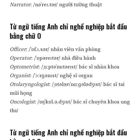
Narrator
: /nəˈreɪ.tər/ người tường thuật
Từ ngữ tiếng Anh chỉ nghề nghiệp bắt đầu
bằng chữ O
Officer
: /ˈɒf.ɪ.sər/ nhân viên văn phòng
Operator
: /ˈɒpəreɪtər/ nhà điều hành
Optometrist
: /ˌɑːptəˈmɪtərɪst/ bác sĩ nhãn khoa
Organist
: /ˈɔːrɡənɪst/ nghệ sĩ organ
Otolaryngologist
: /ˌɒtələrɪˈnɑːɡələdʒɪst/ bác sĩ tai
mũi họng
Oncologist
: /ɒŋˈkɒl.ə.dʒɪst/ bác sĩ chuyên khoa ung
thư
Từ ngữ tiếng Anh chỉ nghề nghiệp bắt đầu