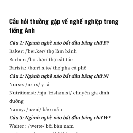
Câu hỏi thường gặp về nghề nghiệp trong
tiếng Anh
Câu 1: Ngành nghề nào bắt đầu bằng chữ B?
Baker: /ˈbeɪ.kər/ thợ làm bánh
Barber: /ˈbɑː.bər/ thợ cắt tóc
Barista: /bɑːrˈiːs.tə/ thợ pha cà phê
Câu 2: Ngành nghề nào bắt đầu bằng chữ N?
Nurse: /nɜːrs/ y tá
Nutritionist: /njuːˈtrishənɪst/ chuyên gia dinh
dưỡng
Nanny: /næni/ bảo mẫu
Câu 3: Ngành nghề nào bắt đầu bằng chữ W?
Waiter : /ˈweɪtə/ bồi bàn nam