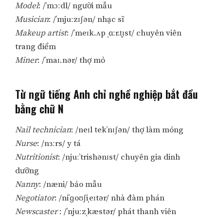
Model
: /ˈmɔːdl/ người mẫu
Musician
: /ˈmjuːzɪʃən/ nhạc sĩ
Makeup artist
: /ˈmeɪk.ʌp ˌɑːr.t̬ɪst/ chuyên viên
trang điểm
Miner
: /ˈmaɪ.nər/ thợ mỏ
Từ ngữ tiếng Anh chỉ nghề nghiệp bắt đầu
bằng chữ N
Nail technician
: /neɪl tekˈnɪʃən/ thợ làm móng
Nurse
: /nɜːrs/ y tá
Nutritionist
: /njuːˈtrishənɪst/ chuyên gia dinh
dưỡng
Nanny
: /næni/ bảo mẫu
Negotiator
: /niˈɡoʊʃiˌeɪtər/ nhà đàm phán
Newscaster
: /ˈnjuːzˌkæstər/ phát thanh viên