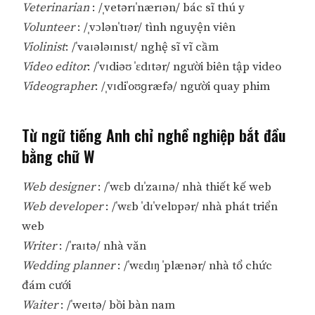
Veterinarian
: /ˌvetərɪˈnærɪən/ bác sĩ thú y
Volunteer
: /ˌvɔlənˈtɪər/ tình nguyện viên
Violinist
: /ˈvaɪələɪnɪst/ nghệ sĩ vĩ cầm
Video editor
: /ˈvɪdiəʊ ˈɛdɪtər/ người biên tập video
Videographer
: /ˌvɪdiˈoʊɡræfə/ người quay phim
Từ ngữ tiếng Anh chỉ nghề nghiệp bắt đầu
bằng chữ W
Web designer
: /ˈwɛb dɪˈzaɪnə/ nhà thiết kế web
Web developer
: /ˈwɛb ˈdɪˈvelɒpər/ nhà phát triển
web
Writer
: /ˈraɪtə/ nhà văn
Wedding planner
: /ˈwɛdɪŋ ˈplænər/ nhà tổ chức
đám cưới
Waiter
: /ˈweɪtə/ bồi bàn nam