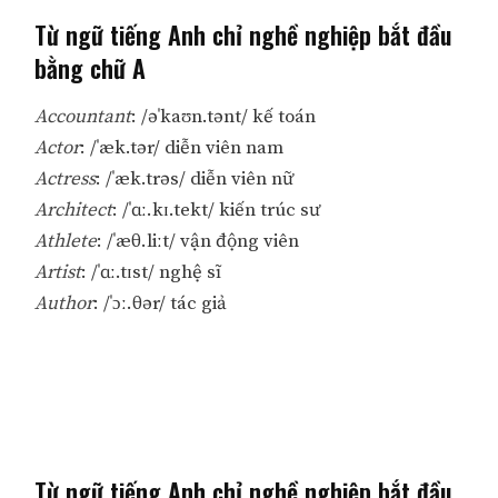
Từ ngữ tiếng Anh chỉ nghề nghiệp bắt đầu
bằng chữ A
Accountant
: /əˈkaʊn.tənt/ kế toán
Actor
: /ˈæk.tər/ diễn viên nam
Actress
: /ˈæk.trəs/ diễn viên nữ
Architect
: /ˈɑː.kɪ.tekt/ kiến trúc sư
Athlete
: /ˈæθ.liːt/ vận động viên
Artist
: /ˈɑː.tɪst/ nghệ sĩ
Author
: /ˈɔː.θər/ tác giả
Từ ngữ tiếng Anh chỉ nghề nghiệp bắt đầu