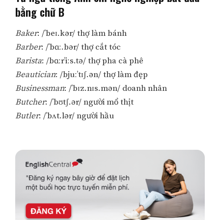
bằng chữ B
Baker
: /ˈbeɪ.kər/ thợ làm bánh
Barber
: /ˈbɑː.bər/ thợ cắt tóc
Barista
: /bɑːrˈiːs.tə/ thợ pha cà phê
Beautician
: /bjuːˈtɪʃ.ən/ thợ làm đẹp
Businessman
: /ˈbɪz.nɪs.mən/ doanh nhân
Butcher
: /ˈbʊtʃ.ər/ người mổ thịt
Butler
: /ˈbʌt.lər/ người hầu