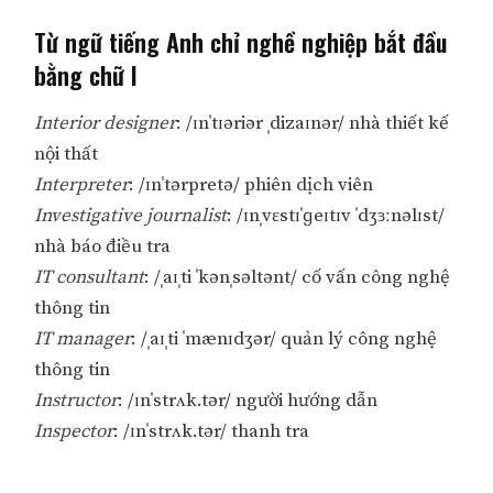
Từ ngữ tiếng Anh chỉ nghề nghiệp bắt đầu
bằng chữ I
Interior designer
: /ɪnˈtɪəriər ˌdizaɪnər/ nhà thiết kế
nội thất
Interpreter
: /ɪnˈtərpretə/ phiên dịch viên
Investigative journalist
: /ɪnˌvɛstɪˈɡeɪtɪv ˈdʒɜːnəlɪst/
nhà báo điều tra
IT consultant
: /ˌaɪˌti ˈkənˌsəltənt/ cố vấn công nghệ
thông tin
IT manager
: /ˌaɪˌti ˈmænɪdʒər/ quản lý công nghệ
thông tin
Instructor
: /ɪnˈstrʌk.tər/ người hướng dẫn
Inspector
: /ɪnˈstrʌk.tər/ thanh tra