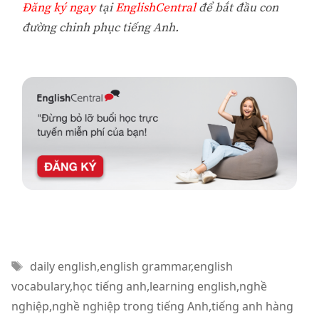
Đăng ký ngay
tại
EnglishCentral
để bắt đầu con
đường chinh phục tiếng Anh.
Thẻ
daily english
,
english grammar
,
english
vocabulary
,
học tiếng anh
,
learning english
,
nghề
nghiệp
,
nghề nghiệp trong tiếng Anh
,
tiếng anh hàng