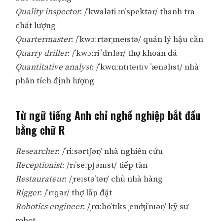
Quality inspector
: /ˈkwaləti ɪnˈspektər/ thanh tra
chất lượng
Quartermaster
: /ˈkwɔːrtərˌmeɪstə/ quản lý hậu cần
Quarry driller
: /ˈkwɔːri ˈdrɪlər/ thợ khoan đá
Quantitative analyst
: /ˈkwɑːntɪteɪtɪv ˈænəlɪst/ nhà
phân tích định lượng
Từ ngữ tiếng Anh chỉ nghề nghiệp bắt đầu
bằng chữ R
Researcher
: /ˈriːsərtʃər/ nhà nghiên cứu
Receptionist
: /rɪˈseːpʃənɪst/ tiếp tân
Restaurateur
: /ˌreɪstəˈtər/ chủ nhà hàng
Rigger
: /ˈrɪɡər/ thợ lắp đặt
Robotics engineer
: /ˌrɑːboˈtɪks ˌenʤiˈnɪər/ kỹ sư
robot