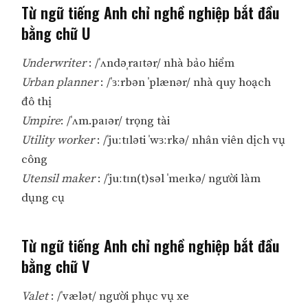
Từ ngữ tiếng Anh chỉ nghề nghiệp bắt đầu
bằng chữ U
Underwriter
: /ˈʌndəˌraɪtər/ nhà bảo hiểm
Urban planner
: /ˈɜːrbən ˈplænər/ nhà quy hoạch
đô thị
Umpire
: /ˈʌm.paɪər/ trọng tài
Utility worker
: /ˈjuːtɪləti ˈwɜːrkə/ nhân viên dịch vụ
công
Utensil maker
: /ˈjuːtɪn(t)səl ˈmeɪkə/ người làm
dụng cụ
Từ ngữ tiếng Anh chỉ nghề nghiệp bắt đầu
bằng chữ V
Valet
: /ˈvælət/ người phục vụ xe