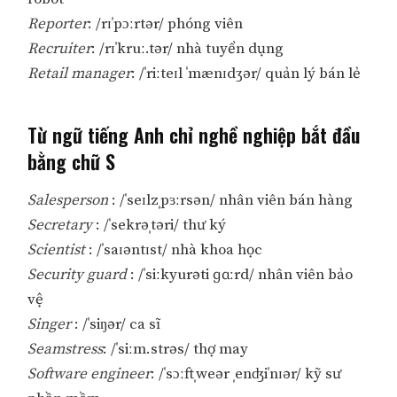
Reporter
: /rɪˈpɔːrtər/ phóng viên
Recruiter
: /rɪˈkruː.tər/ nhà tuyển dụng
Retail manager
: /ˈriːteɪl ˈmænɪdʒər/ quản lý bán lẻ
Từ ngữ tiếng Anh chỉ nghề nghiệp bắt đầu
bằng chữ S
Salesperson
: /ˈseɪlzˌpɜːrsən/ nhân viên bán hàng
Secretary
: /ˈsekrəˌtəri/ thư ký
Scientist
: /ˈsaɪəntɪst/ nhà khoa học
Security guard
: /ˈsiːkyurəti ɡɑːrd/ nhân viên bảo
vệ
Singer
: /ˈsiŋər/ ca sĩ
Seamstress
: /ˈsiːm.strəs/ thợ may
Software engineer
: /ˈsɔːftˌweər ˌenʤiˈnɪər/ kỹ sư