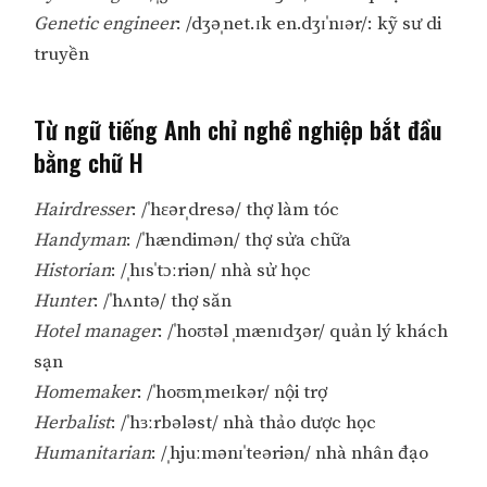
Genetic engineer
: /dʒəˌnet.ɪk en.dʒɪˈnɪər/: kỹ sư di
truyền
Từ ngữ tiếng Anh chỉ nghề nghiệp bắt đầu
bằng chữ H
Hairdresser
: /ˈhɛərˌdresə/ thợ làm tóc
Handyman
: /ˈhændimən/ thợ sửa chữa
Historian
: /ˌhɪsˈtɔːriən/ nhà sử học
Hunter
: /ˈhʌntə/ thợ săn
Hotel manager
: /ˈhoʊtəl ˌmænɪdʒər/ quản lý khách
sạn
Homemaker
: /ˈhoʊmˌmeɪkər/ nội trợ
Herbalist
: /ˈhɜːrbələst/ nhà thảo dược học
Humanitarian
: /ˌhjuːmənɪˈteəriən/ nhà nhân đạo