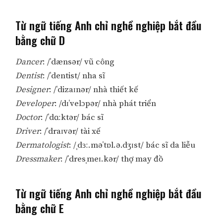
Từ ngữ tiếng Anh chỉ nghề nghiệp bắt đầu
bằng chữ D
Dancer
: /ˈdænsər/ vũ công
Dentist
: /ˈdentist/ nha sĩ
Designer
: /ˈdizaɪnər/ nhà thiết kế
Developer
: /dɪˈvelɔpər/ nhà phát triển
Doctor
: /ˈdɑːktər/ bác sĩ
Driver
: /ˈdraɪvər/ tài xế
Dermatologist
: /ˌdɜː.məˈtɒl.ə.dʒɪst/ bác sĩ da liễu
Dressmaker
: /ˈdresˌmeɪ.kər/ thợ may đồ
Từ ngữ tiếng Anh chỉ nghề nghiệp bắt đầu
bằng chữ E