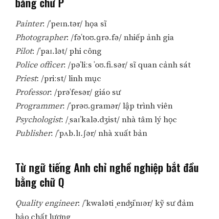
bằng chữ P
Painter
: /ˈpeɪn.tər/ họa sĩ
Photographer
: /fəˈtoʊ.ɡrə.fə/ nhiếp ảnh gia
Pilot
: /ˈpaɪ.lət/ phi công
Police officer
: /pəˈliːs ˈoʊ.fi.sər/ sĩ quan cảnh sát
Priest
: /priːst/ linh mục
Professor
: /prəˈfesər/ giáo sư
Programmer
: /ˈprəʊ.ɡramər/ lập trình viên
Psychologist
: /ˌsaɪˈkalə.dʒist/ nhà tâm lý học
Publisher
: /ˈpʌb.lɪ.ʃər/ nhà xuất bản
Từ ngữ tiếng Anh chỉ nghề nghiệp bắt đầu
bằng chữ Q
Quality engineer
: /ˈkwaləti ˌenʤiˈnɪər/ kỹ sư đảm
bảo chất lượng