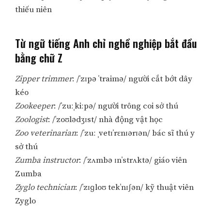
thiếu niên
Từ ngữ tiếng Anh chỉ nghề nghiệp bắt đầu
bằng chữ Z
Zipper trimmer
: /ˈzɪpə ˈtraimə/ người cắt bớt dây
kéo
Zookeeper
: /ˈzuːˌkiːpə/ người trông coi sở thú
Zoologist
: /ˈzoʊlədʒɪst/ nhà động vật học
Zoo veterinarian
: /ˈzuː ˌvetɪˈrɛnɪərɪən/ bác sĩ thú y
sở thú
Zumba instructor
: /ˈzʌmbə ɪnˈstrʌktə/ giáo viên
Zumba
Zyglo technician
: /ˈzɪɡloʊ tekˈnɪʃən/ kỹ thuật viên
Zyglo