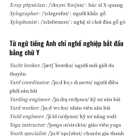
X-ray physician
: /ˈɛksˌreɪ ˈfɪzɪʃən/ : bác sĩ X-quang
Xylographer
: /ˈzɪləgrəfər/ : người khắc gỗ
Xylophonist
: /ˈzɪləfəʊnɪst/ : nghệ sĩ chơi đàn gỗ gõ
Từ ngữ tiếng Anh chỉ nghề nghiệp bắt đầu
bằng chữ Y
Yacht broker
: /ˈjætʃ ˈbrəʊkə/ người môi giới du
thuyền
Yard coordinator
: /ˈjɑːd kɒˌɔːdɪˌneɪtə/ người điều
phối sân bãi
Yarding engineer
: /ˈjɑːdɪŋ ɛnˈʤɪnɪə/ kỹ sư sân bãi
Yard worker
: /ˈjɑːd ˈwɜːkə/ nhân viên sân bãi
Yield engineer
: /ˈjiːld ɛnˈʤɪnɪə/ kỹ sư năng suất
Yoga instructor
: /ˈjoʊɡə ɪnˈstrʌktə/ giáo viên yoga
Youth specialist
: /ˈjuːθ ˈspɛʃəlɪst/ chuyên gia thanh