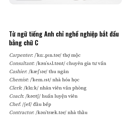
Từ ngữ tiếng Anh chỉ nghề nghiệp bắt đầu
bằng chữ C
Carpenter
: /ˈkɑː.pɪn.tər/ thợ mộc
Consultant
: /kənˈsʌl.tənt/ chuyên gia tư vấn
Cashier
: /kæʃˈɪər/ thu ngân
Chemist
: /ˈkem.ɪst/ nhà hóa học
Clerk
: /klɑːk/ nhân viên văn phòng
Coach
: /kəʊtʃ/ huấn luyện viên
Chef
: /ʃef/ đầu bếp
Contractor
: /kənˈtræk.tər/ nhà thầu