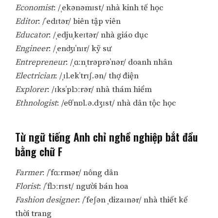
Economist
: /ˌekənəmɪst/ nhà kinh tế học
Editor
: /ˈedɪtər/ biên tập viên
Educator
: /ˌedjuˌkeɪtər/ nhà giáo dục
Engineer
: /ˌenʤɪˈnɪr/ kỹ sư
Entrepreneur
: /ˌɑːnˌtrəprəˈnər/ doanh nhân
Electrician
: /ˌɪl.ekˈtrɪʃ.ən/ thợ điện
Explorer
: /ɪksˈplɔːrər/ nhà thám hiểm
Ethnologist
: /eθˈnɒl.ə.dʒɪst/ nhà dân tộc học
Từ ngữ tiếng Anh chỉ nghề nghiệp bắt đầu
bằng chữ F
Farmer
: /ˈfɑːrmər/ nông dân
Florist
: /ˈflɔːrɪst/ người bán hoa
Fashion designer
: /ˈfeʃən ˌdizaɪnər/ nhà thiết kế
thời trang