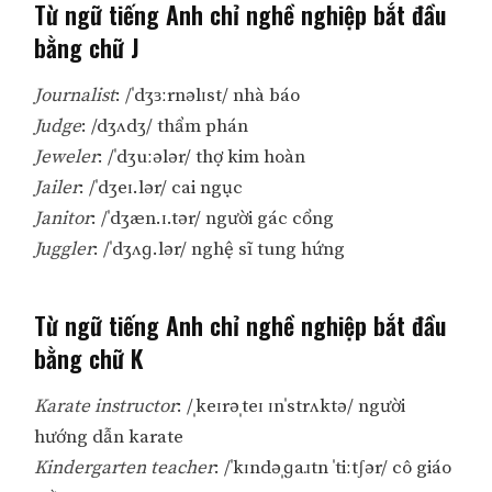
Từ ngữ tiếng Anh chỉ nghề nghiệp bắt đầu
bằng chữ J
Journalist
: /ˈdʒɜːrnəlɪst/ nhà báo
Judge
: /dʒʌdʒ/ thẩm phán
Jeweler
: /ˈdʒuːələr/ thợ kim hoàn
Jailer
: /ˈdʒeɪ.lər/ cai ngục
Janitor
: /ˈdʒæn.ɪ.tər/ người gác cổng
Juggler
: /ˈdʒʌɡ.lər/ nghệ sĩ tung hứng
Từ ngữ tiếng Anh chỉ nghề nghiệp bắt đầu
bằng chữ K
Karate instructor
: /ˌkeɪrəˌteɪ ɪnˈstrʌktə/ người
hướng dẫn karate
Kindergarten teacher
: /ˈkɪndəˌɡaɹtn ˈtiːtʃər/ cô giáo