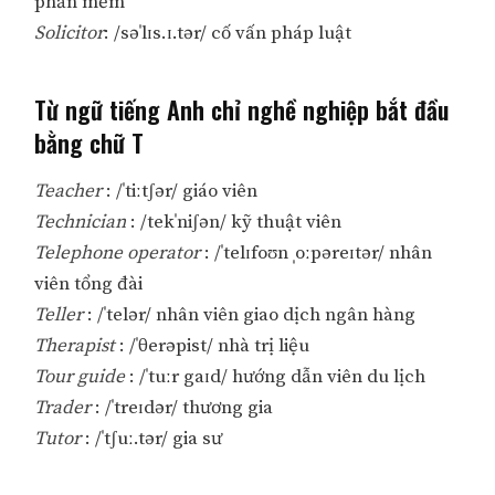
phần mềm
Solicitor
: /səˈlɪs.ɪ.tər/ cố vấn pháp luật
Từ ngữ tiếng Anh chỉ nghề nghiệp bắt đầu
bằng chữ T
Teacher
: /ˈtiːtʃər/ giáo viên
Technician
: /tekˈniʃən/ kỹ thuật viên
Telephone operator
: /ˈtelɪfoʊn ˌoːpəreɪtər/ nhân
viên tổng đài
Teller
: /ˈtelər/ nhân viên giao dịch ngân hàng
Therapist
: /ˈθerəpist/ nhà trị liệu
Tour guide
: /ˈtuːr gaɪd/ hướng dẫn viên du lịch
Trader
: /ˈtreɪdər/ thương gia
Tutor
: /ˈtʃuː.tər/ gia sư