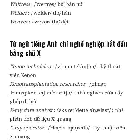
Waitress
: /ˈweɪtrəs/ bồi bàn nữ
Welder
: /ˈweldər/ thợ hàn
Weaver
: /ˈwiːvər/ thợ dệt
Từ ngữ tiếng Anh chỉ nghề nghiệp bắt đầu
bằng chữ X
Xenon technician
: /ˈziːnɒn tekˈnɪʃən/ : kỹ thuật
viên Xenon
Xenotransplantation researcher
: /ˌziːnəʊ
ˌtrænsplænˈteɪʃən ˈrɪˈsɜːtʃə/ : nhà nghiên cứu cấy
ghép dị loài
X-ray data analyst
: /ˈɛksˌreɪ ˈdeɪtə əˈnæləst/ : nhà
phân tích dữ liệu X-quang
X-ray operator
: /ˈɛksˌreɪ ˈɒpəˌreɪtə/ : kỹ thuật viên
X-quang