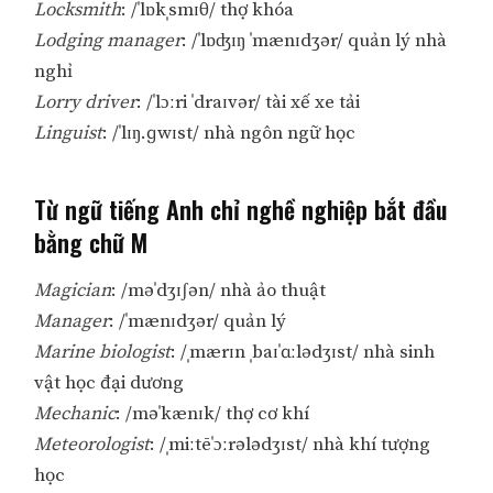
Locksmith
: /ˈlɒkˌsmɪθ/ thợ khóa
Lodging manager
: /ˈlɒʤɪŋ ˈmænɪdʒər/ quản lý nhà
nghỉ
Lorry driver
: /ˈlɔːri ˈdraɪvər/ tài xế xe tải
Linguist
: /ˈlɪŋ.ɡwɪst/ nhà ngôn ngữ học
Từ ngữ tiếng Anh chỉ nghề nghiệp bắt đầu
bằng chữ M
Magician
: /məˈdʒɪʃən/ nhà ảo thuật
Manager
: /ˈmænɪdʒər/ quản lý
Marine biologist
: /ˌmærɪn ˌbaɪˈɑːlədʒɪst/ nhà sinh
vật học đại dương
Mechanic
: /məˈkænɪk/ thợ cơ khí
Meteorologist
: /ˌmiːtēˈɔːrələdʒɪst/ nhà khí tượng
học