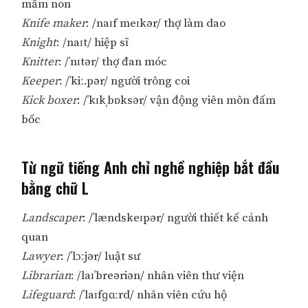
mầm non
Knife maker
: /naɪf meɪkər/ thợ làm dao
Knight
: /naɪt/ hiệp sĩ
Knitter
: /ˈnɪtər/ thợ đan móc
Keeper
: /ˈkiː.pər/ người trông coi
Kick boxer
: /ˈkɪkˌbɒksər/ vận động viên môn đấm
bốc
Từ ngữ tiếng Anh chỉ nghề nghiệp bắt đầu
bằng chữ L
Landscaper
: /ˈlændskeɪpər/ người thiết kế cảnh
quan
Lawyer
: /ˈlɔːjər/ luật sư
Librarian
: /laɪˈbreəriən/ nhân viên thư viện
Lifeguard
: /ˈlaɪfɡɑːrd/ nhân viên cứu hộ