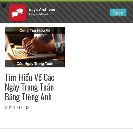
×
days Archives
VI
Đăng nhập
Open
EnglishCentral
Chuyển
đến
nội
dung
Tìm Hiểu Về Các
Ngày Trong Tuần
Bằng Tiếng Anh
2023-07-03