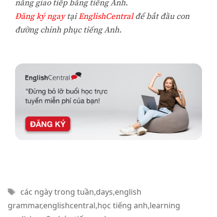
năng giao tiếp bằng tiếng Anh.
Đăng ký ngay
tại
EnglishCentral
để bắt đầu con
đường chinh phục tiếng Anh.
Thẻ
các ngày trong tuần
,
days
,
english
grammar
,
englishcentral
,
học tiếng anh
,
learning