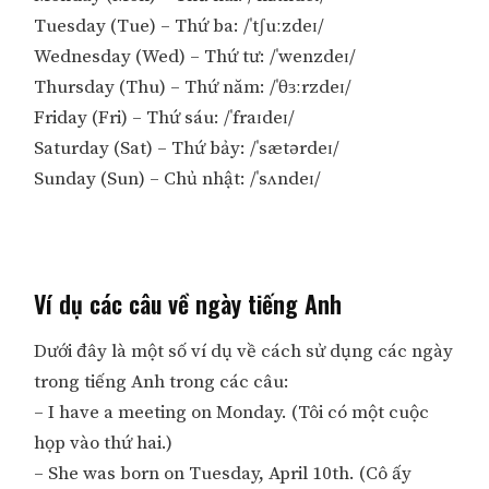
Tuesday (Tue) – Thứ ba: /ˈtʃuːzdeɪ/
Wednesday (Wed) – Thứ tư: /ˈwenzdeɪ/
Thursday (Thu) – Thứ năm: /ˈθɜːrzdeɪ/
Friday (Fri) – Thứ sáu: /ˈfraɪdeɪ/
Saturday (Sat) – Thứ bảy: /ˈsætərdeɪ/
Sunday (Sun) – Chủ nhật: /ˈsʌndeɪ/
Ví dụ các câu về ngày tiếng Anh
Dưới đây là một số ví dụ về cách sử dụng các ngày
trong tiếng Anh trong các câu:
– I have a meeting on Monday. (Tôi có một cuộc
họp vào thứ hai.)
– She was born on Tuesday, April 10th. (Cô ấy