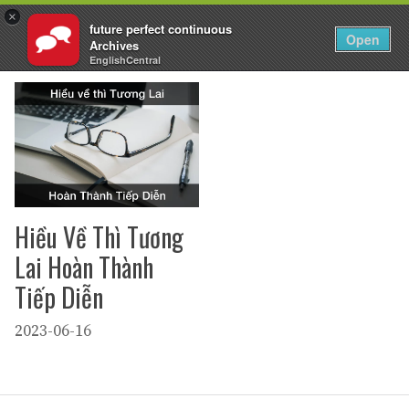
×
future perfect continuous
VI
Đăng nhập
Open
Archives
Chuyển
EnglishCentral
đến
nội
dung
Hiều Về Thì Tương
Lai Hoàn Thành
Tiếp Diễn
2023-06-16