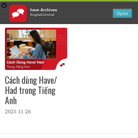
×
have Archives
VI
Đăng nhập
Open
EnglishCentral
Chuyển
đến
nội
dung
Cách dùng Have/
Had trong Tiếng
Anh
2023-11-26