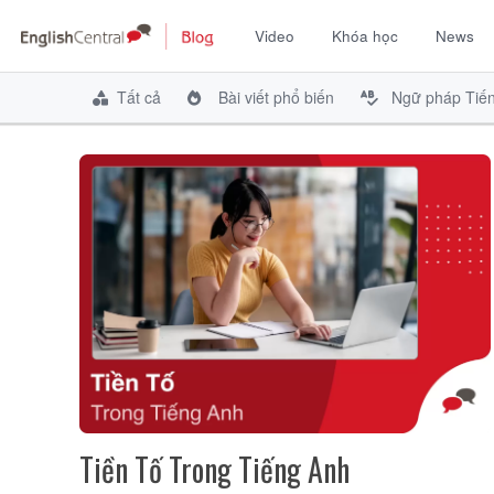
Video
Khóa học
News
Chuyển
đến
Tất cả
Bài viết phổ biến
Ngữ pháp Tiế
nội
dung
Tiền Tố Trong Tiếng Anh