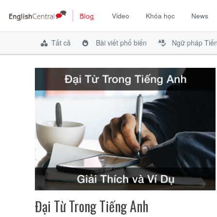
Video
Khóa học
News
Chuyển
đến
Tất cả
Bài viết phổ biến
Ngữ pháp Tiế
nội
dung
Đại Từ Trong Tiếng Anh