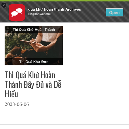
×
quá khứ hoàn thành Archives
VI
Đăng nhập
Open
EnglishCentral
Chuyển
đến
nội
dung
Thì Quá Khứ Hoàn
Thành Đầy Đủ và Dễ
Hiểu
2023-06-06