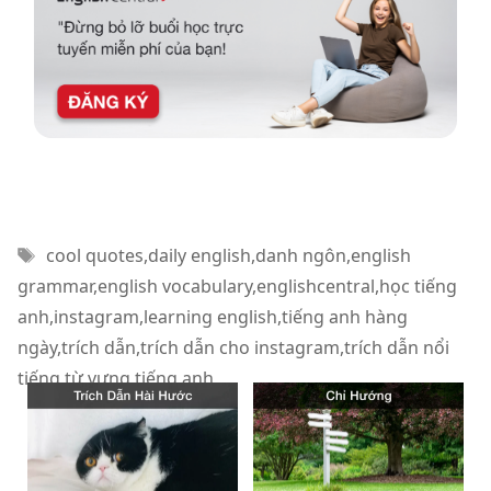
Thẻ
cool quotes
,
daily english
,
danh ngôn
,
english
grammar
,
english vocabulary
,
englishcentral
,
học tiếng
anh
,
instagram
,
learning english
,
tiếng anh hàng
ngày
,
trích dẫn
,
trích dẫn cho instagram
,
trích dẫn nổi
tiếng
,
từ vựng tiếng anh