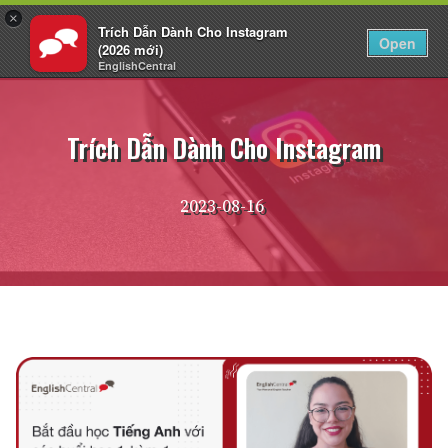
×
Trích Dẫn Dành Cho Instagram
VI
Đăng nhập
Open
(2026 mới)
EnglishCentral
Chuyển
đến
nội
Trích Dẫn Dành Cho Instagram
dung
2023-08-16