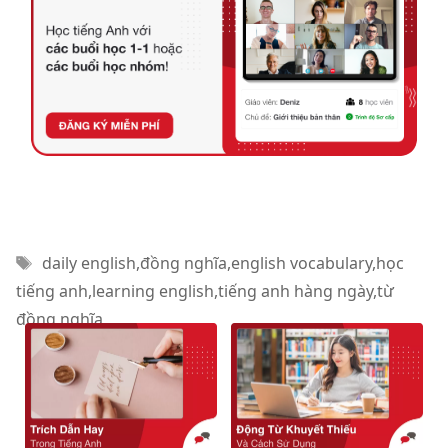
Thẻ
daily english
,
đồng nghĩa
,
english vocabulary
,
học
tiếng anh
,
learning english
,
tiếng anh hàng ngày
,
từ
đồng nghĩa