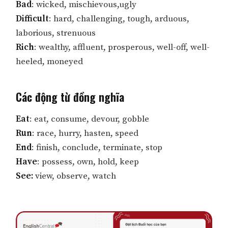
Bad
: wicked, mischievous,ugly
Difficult
: hard, challenging, tough, arduous,
laborious, strenuous
Rich
: wealthy, affluent, prosperous, well-off, well-
heeled, moneyed
Các động từ đồng nghĩa
Eat
: eat, consume, devour, gobble
Run
: race, hurry, hasten, speed
End
: finish, conclude, terminate, stop
Have
: possess, own, hold, keep
See:
view, observe, watch