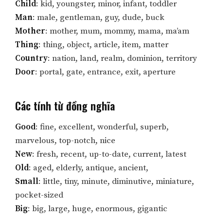
Child
: kid, youngster, minor, infant, toddler
Man
: male, gentleman, guy, dude, buck
Mother
: mother, mum, mommy, mama, ma’am
Thing
: thing, object, article, item, matter
Country
: nation, land, realm, dominion, territory
Door
: portal, gate, entrance, exit, aperture
Các tính từ đồng nghĩa
Good
: fine, excellent, wonderful, superb,
marvelous, top-notch, nice
New
: fresh, recent, up-to-date, current, latest
Old
: aged, elderly, antique, ancient,
Small
: little, tiny, minute, diminutive, miniature,
pocket-sized
Big
: big, large, huge, enormous, gigantic