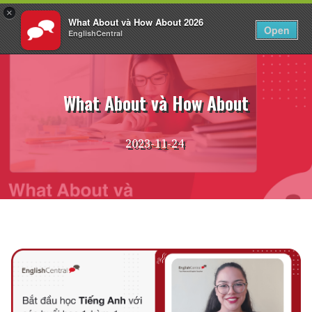
×
What About và How About 2026
VI
Đăng nhập
Open
EnglishCentral
Chuyển
đến
nội
What About và How About
dung
2023-11-24