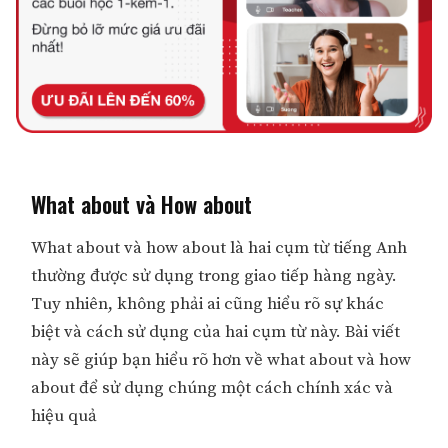
What about và How about
What about và how about là hai cụm từ tiếng Anh
thường được sử dụng trong giao tiếp hàng ngày.
Tuy nhiên, không phải ai cũng hiểu rõ sự khác
biệt và cách sử dụng của hai cụm từ này. Bài viết
này sẽ giúp bạn hiểu rõ hơn về what about và how
about để sử dụng chúng một cách chính xác và
hiệu quả