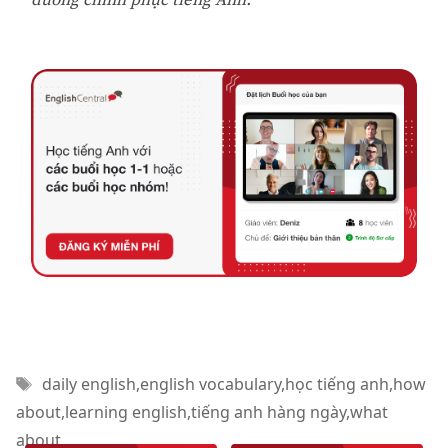
đường chinh phục tiếng Anh.
Thẻ
daily english
,
english vocabulary
,
học tiếng anh
,
how
about
,
learning english
,
tiếng anh hàng ngày
,
what
about