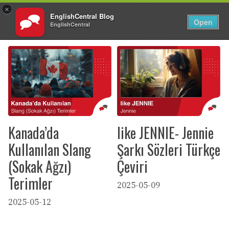
×
EnglishCentral Blog
TR
Giriş Yap
Open
EnglishCentral
İçeriğe
atla
Kanada’da
like JENNIE- Jennie
Kullanılan Slang
Şarkı Sözleri Türkçe
(Sokak Ağzı)
Çeviri
Terimler
2025-05-09
2025-05-12