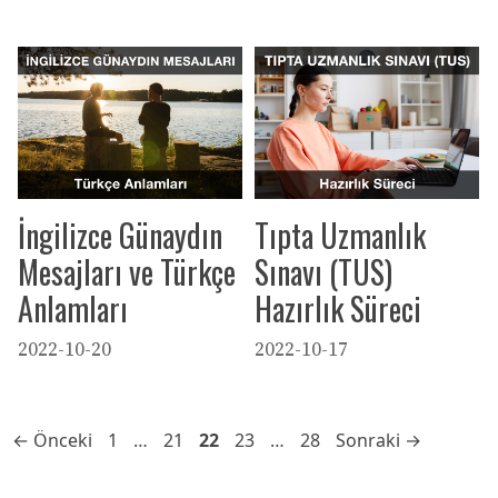
İngilizce Günaydın
Tıpta Uzmanlık
Mesajları ve Türkçe
Sınavı (TUS)
Anlamları
Hazırlık Süreci
2022-10-20
2022-10-17
Sayfa
Sayfa
Sayfa
Sayfa
Sayfa
←
Önceki
1
…
21
22
23
…
28
Sonraki
→