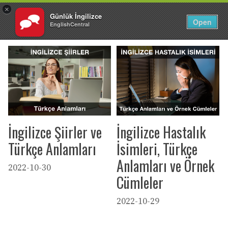
×
Günlük İngilizce
TR
Giriş Yap
Open
EnglishCentral
İçeriğe
atla
İngilizce Şiirler ve
İngilizce Hastalık
Türkçe Anlamları
İsimleri, Türkçe
Anlamları ve Örnek
2022-10-30
Cümleler
2022-10-29