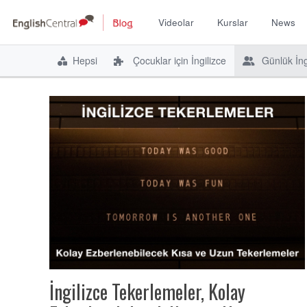
Videolar
Kurslar
News
İçeriğe
atla
Hepsi
Çocuklar için İngilizce
Günlük İng
İngilizce Tekerlemeler, Kolay