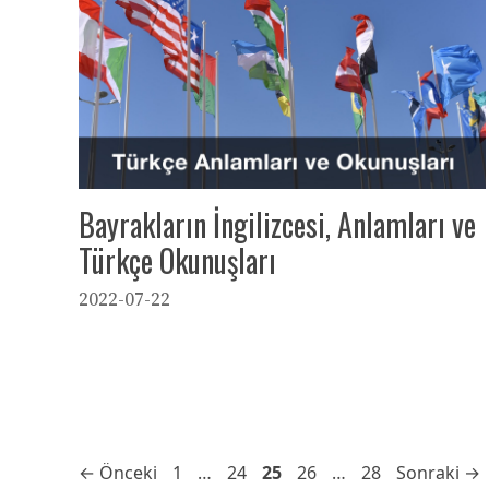
Bayrakların İngilizcesi, Anlamları ve
Türkçe Okunuşları
2022-07-22
Sayfa
Sayfa
Sayfa
Sayfa
Sayfa
←
Önceki
1
…
24
25
26
…
28
Sonraki
→