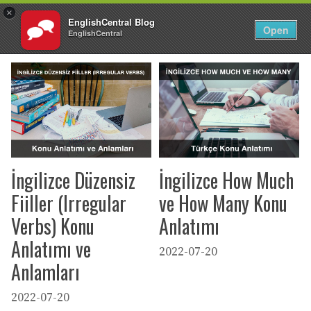
×
EnglishCentral Blog
TR
Giriş Yap
Open
EnglishCentral
İçeriğe
atla
İngilizce Düzensiz
İngilizce How Much
Fiiller (Irregular
ve How Many Konu
Verbs) Konu
Anlatımı
Anlatımı ve
2022-07-20
Anlamları
2022-07-20