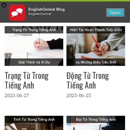
×
EnglishCentral Blog
VI
Đăng nhập
Open
EnglishCentral
Chuyển
đến
nội
dung
Trạng Từ Trong
Động Từ Trong
Tiếng Anh
Tiếng Anh
2023-06-27
2023-06-25