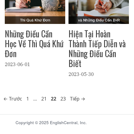
Những Điều Cần
Hiện Tại Hoàn
Học Về Thì Quá Khứ
Thành Tiếp Diễn và
Đơn
Những Điều Cần
Biết
2023-06-01
2023-05-30
Trang
Trang
Trang
Trang
←
Trước
1
…
21
22
23
Tiếp
→
Copyright © 2025 EnglishCentral, Inc.